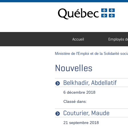
Passer au contenu
Navigation
Accueil
Employés de
principale
Vous
êtes
Ministère de l'Emploi et de la Solidarité soci
ici
:
Nouvelles
Belkhadir, Abdellatif
6 décembre 2018
Classé dans:
Couturier, Maude
21 septembre 2018