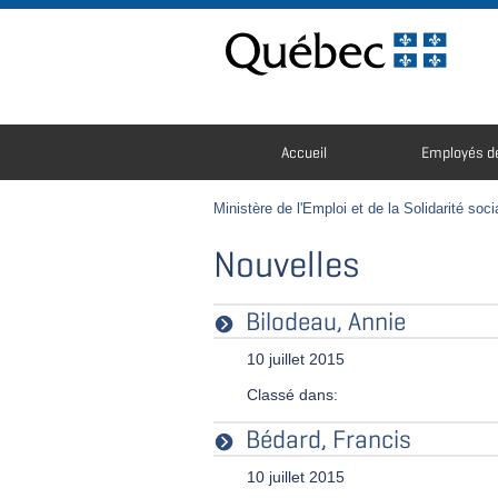
Passer au contenu
Navigation
Accueil
Employés de
principale
Vous
êtes
Ministère de l'Emploi et de la Solidarité soci
ici
:
Nouvelles
Bilodeau, Annie
10 juillet 2015
Classé dans:
Bédard, Francis
10 juillet 2015